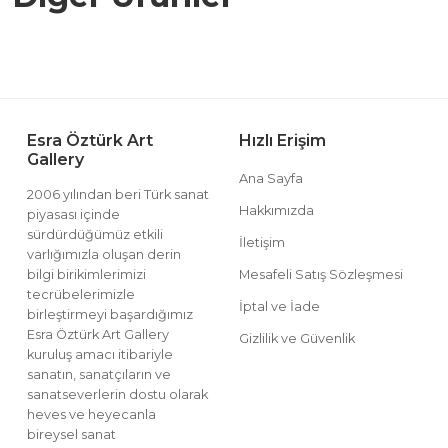
Esra Öztürk Art
Hızlı Erişim
Gallery
Ana Sayfa
2006 yılından beri Türk sanat
Hakkımızda
piyasası içinde
sürdürdüğümüz etkili
İletişim
varlığımızla oluşan derin
bilgi birikimlerimizi
Mesafeli Satış Sözleşmesi
tecrübelerimizle
İptal ve İade
birleştirmeyi başardığımız
Esra Öztürk Art Gallery
Gizlilik ve Güvenlik
kuruluş amacı itibariyle
sanatın, sanatçıların ve
sanatseverlerin dostu olarak
heves ve heyecanla
bireysel sanat