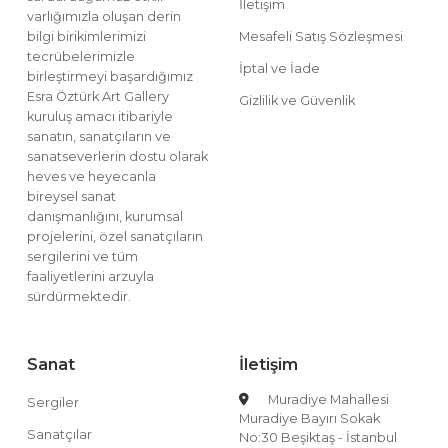
İletişim
varlığımızla oluşan derin
bilgi birikimlerimizi
Mesafeli Satış Sözleşmesi
tecrübelerimizle
İptal ve İade
birleştirmeyi başardığımız
Esra Öztürk Art Gallery
Gizlilik ve Güvenlik
kuruluş amacı itibariyle
sanatın, sanatçıların ve
sanatseverlerin dostu olarak
heves ve heyecanla
bireysel sanat
danışmanlığını, kurumsal
projelerini, özel sanatçıların
sergilerini ve tüm
faaliyetlerini arzuyla
sürdürmektedir.
Sanat
İletişim
Muradiye Mahallesi
Sergiler
Muradiye Bayırı Sokak
Sanatçılar
No:30 Beşiktaş - İstanbul