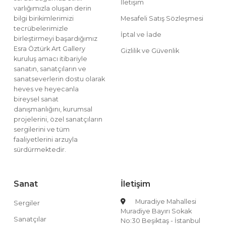
İletişim
varlığımızla oluşan derin
bilgi birikimlerimizi
Mesafeli Satış Sözleşmesi
tecrübelerimizle
İptal ve İade
birleştirmeyi başardığımız
Esra Öztürk Art Gallery
Gizlilik ve Güvenlik
kuruluş amacı itibariyle
sanatın, sanatçıların ve
sanatseverlerin dostu olarak
heves ve heyecanla
bireysel sanat
danışmanlığını, kurumsal
projelerini, özel sanatçıların
sergilerini ve tüm
faaliyetlerini arzuyla
sürdürmektedir.
Sanat
İletişim
Muradiye Mahallesi
Sergiler
Muradiye Bayırı Sokak
Sanatçılar
No:30 Beşiktaş - İstanbul