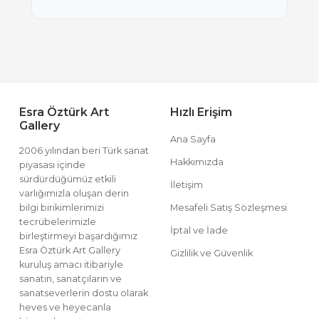
Esra Öztürk Art
Hızlı Erişim
Gallery
Ana Sayfa
2006 yılından beri Türk sanat
Hakkımızda
piyasası içinde
sürdürdüğümüz etkili
İletişim
varlığımızla oluşan derin
bilgi birikimlerimizi
Mesafeli Satış Sözleşmesi
tecrübelerimizle
İptal ve İade
birleştirmeyi başardığımız
Esra Öztürk Art Gallery
Gizlilik ve Güvenlik
kuruluş amacı itibariyle
sanatın, sanatçıların ve
sanatseverlerin dostu olarak
heves ve heyecanla